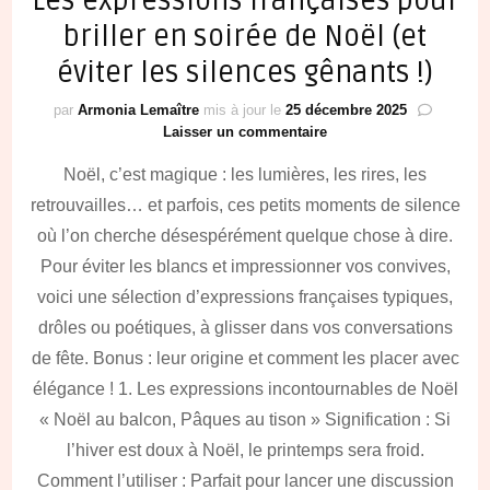
Les expressions françaises pour
briller en soirée de Noël (et
éviter les silences gênants !)
par
Armonia Lemaître
mis à jour le
25 décembre 2025
sur
Laisser un commentaire
Les
Noël, c’est magique : les lumières, les rires, les
expressions
françaises
retrouvailles… et parfois, ces petits moments de silence
pour
où l’on cherche désespérément quelque chose à dire.
briller
en
Pour éviter les blancs et impressionner vos convives,
soirée
voici une sélection d’expressions françaises typiques,
de
drôles ou poétiques, à glisser dans vos conversations
Noël
(et
de fête. Bonus : leur origine et comment les placer avec
éviter
élégance ! 1. Les expressions incontournables de Noël
les
silences
« Noël au balcon, Pâques au tison » Signification : Si
gênants
l’hiver est doux à Noël, le printemps sera froid.
!)
Comment l’utiliser : Parfait pour lancer une discussion