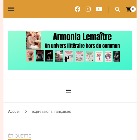
0
Un univers littéraire hors du commun
Les univers d'Armonia
Accueil
expressions françaises
ÉTIQUETTE