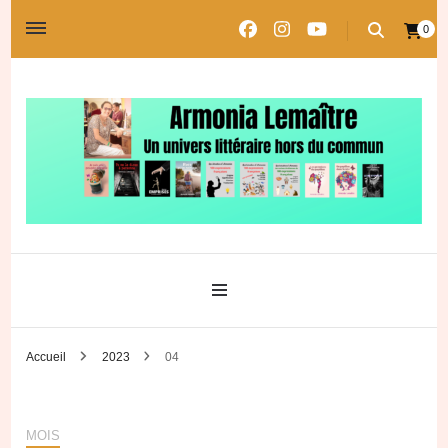
0
Un univers littéraire hors du commun
Les univers d'Armonia
Accueil
2023
04
MOIS