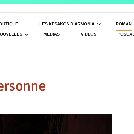
Armonia
OUTIQUE
LES KÉSAKOS D’ARMONIA
ROMAN
OUVELLES
MÉDIAS
VIDÉOS
POSCA
LES RACINES
TU NE
CHRÉTIENNES DE 100
PERS
LE NETTOYEUR
EXPRESSIONS
EMPR
UN PETIT COIN DE
FRANÇAISES
personne
PARADIS
ROSE
100 EXPRESSIONS
A NOUS L’AMÉRIQUE !
FRANÇAISES – LES
ANIMAUX
100 EXPRESSIONS
FRANÇAISES