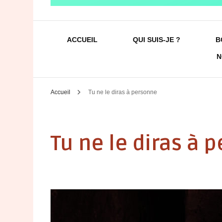
Un univers littéraire hors du commun
Les univers d'
ACCUEIL
QUI SUIS-JE ?
B
N
Accueil
Tu ne le diras à personne
Tu ne le diras à 