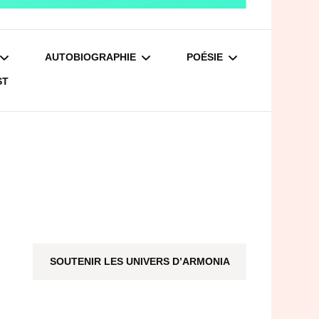
AUTOBIOGRAPHIE
POÉSIE
ST
 LE DIRAS À
JE SUIS UNE POUPÉE
LES PRÉMICES DU
ONNE
GIGOGNE – L’INTÉGRALE
PAPILLON
ISES
JE SUIS UNE POUPÉE
UN PAPILLON DANS LA
GIGOGNE – TOME 1
TÊTE
 ET SES HOMMES
JE SUIS UNE POUPÉE
GIGOGNE – TOME 2
SOUTENIR LES UNIVERS D’ARMONIA